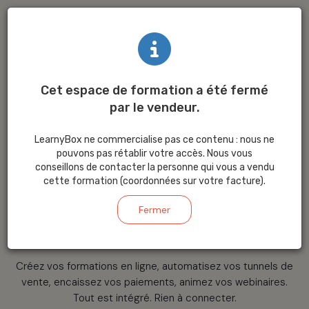
Cet espace de formation a été fermé
par le vendeur.
La plateforme
LearnyBox ne commercialise pas ce contenu : nous ne
tout-en-un
pour
pouvons pas rétablir votre accès. Nous vous
conseillons de contacter la personne qui vous a vendu
cette formation (coordonnées sur votre facture).
créer
et
vendre
Fermer
votre savoir
Créez vos formations en ligne, automatisez vos tunnels de
vente, encaissez vos paiements, animez vos webinaires.
Tout est intégré. Rien à connecter.