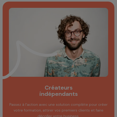
Créateurs
indépendants
Passez à l’action avec une solution complète pour créer
votre formation, attirer vos premiers clients et faire
décoller votre business.