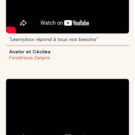
"Learnybox répond à tous nos besoins"
Anelor et Cécilea
Fondtrices Zenpro