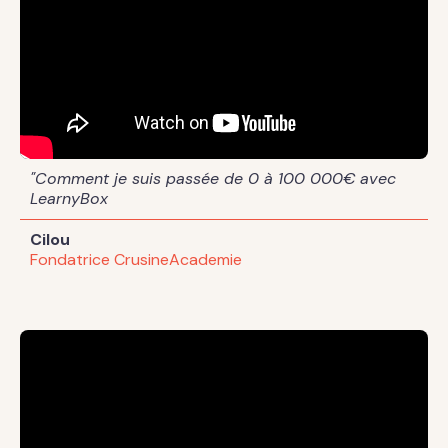
"Comment je suis passée de 0 à 100 000€ avec
LearnyBox
Cilou
Fondatrice CrusineAcademie