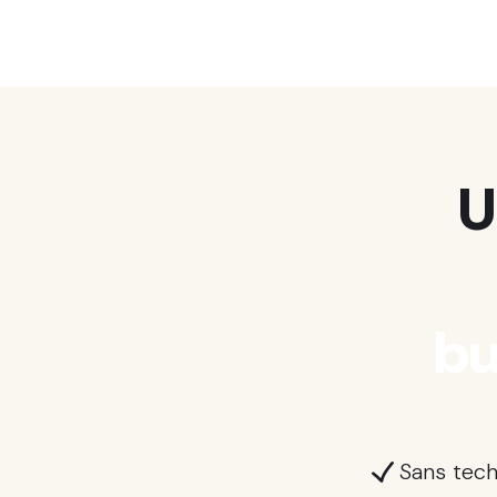
U
bu
Sans tec