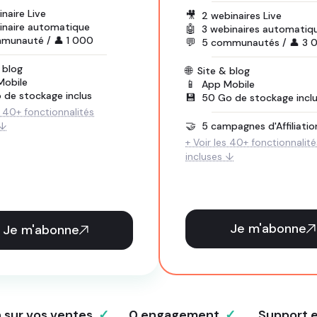
inaire Live
🎥
2 webinaires Live
inaire automatique
🤖
3 webinaires automatiq
mmunauté / 👤 1 000
💬
5 communautés / 👤 3 
 blog
🌐
Site & blog
Mobile
📱
App Mobile
 de stockage inclus
💾
50 Go de stockage incl
s 40+ fonctionnalités
🤝
5 campagnes d'Affiliatio
 ↓
+ Voir les 40+ fonctionnalité
incluses ↓
Je m'abonne
Je m'abonne
 sur vos ventes
✓
0 engagement
✓
Support en 