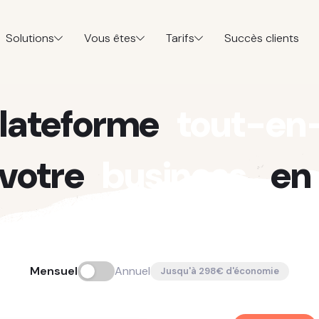
Solutions
Vous êtes
Tarifs
Succès clients
plateforme
tout-en
votre
business
en 
Mensuel
Annuel
Jusqu'à 298€ d'économie