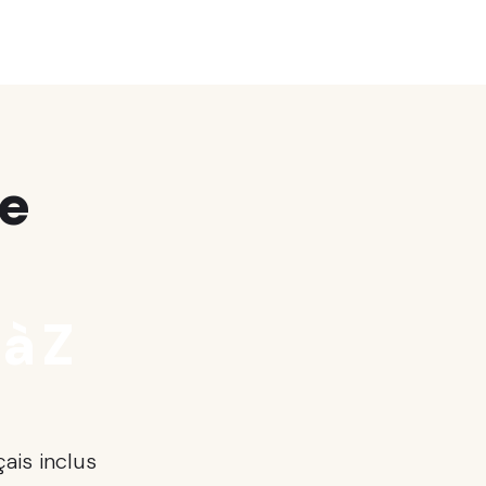
te
 à Z
ais inclus