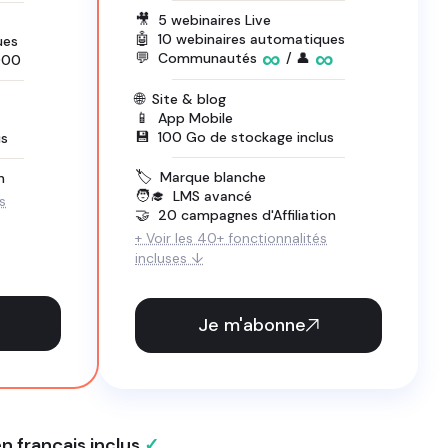
🎥
5 webinaires Live
🤖
10 webinaires automatiques
ues
∞
∞
💬
Communautés
/ 👤
000
🌐
Site & blog
📱
App Mobile
💾
100 Go de stockage inclus
us
🏷️
Marque blanche
n
🧑‍🎓
LMS avancé
s
🤝
20 campagnes d'Affiliation
+ Voir les 40+ fonctionnalités
incluses ↓
Je m'abonne
français inclus
✓