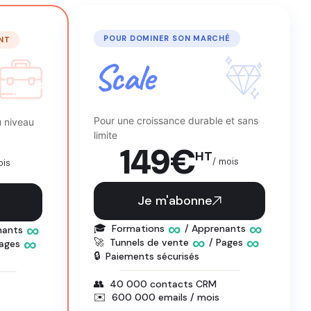
POUR DOMINER SON MARCHÉ
NT
Scale
Pour une croissance durable et sans
u niveau
limite
149
€
HT
/ mois
ois
Je m'abonne
∞
∞
∞
🎓
Formations
/ Apprenants
nants
∞
∞
∞
🚀
Tunnels de vente
/ Pages
Pages
🔒
Paiements sécurisés
👥
40 000 contacts CRM
✉️
600 000 emails / mois