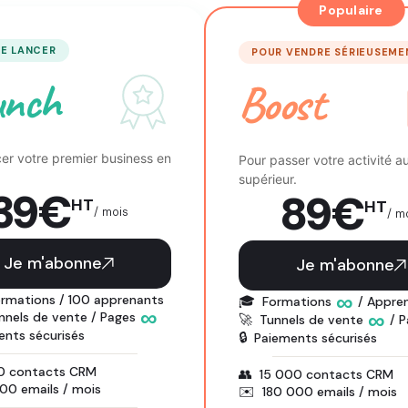
Populaire
SE LANCER
POUR VENDRE SÉRIEUSEME
unch
Boost
cer votre premier business en
Pour passer votre activité a
supérieur.
39
€
89
€
HT
HT
/ mois
/ m
Je m'abonne
Je m'abonne
∞
ormations / 100 apprenants
🎓
Formations
/ Appre
∞
∞
nnels de vente / Pages
🚀
Tunnels de vente
/ 
ents sécurisés
🔒
Paiements sécurisés
0 contacts CRM
👥
15 000 contacts CRM
00 emails / mois
✉️
180 000 emails / mois