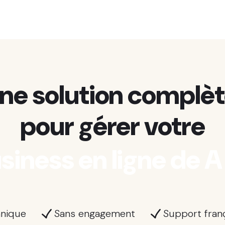
ne solution complè
pour gérer votre
siness en ligne de A
hnique
Sans engagement
Support franç