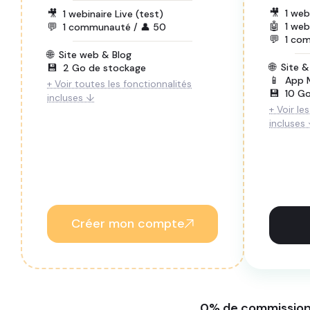
🎥
1 web
🎥
1 webinaire Live (test)
🤖
1 web
💬
1 communauté / 👤 50
💬
1 co
🌐
Site web & Blog
🌐
Site &
💾
2 Go de stockage
📱
App 
+ Voir toutes les fonctionnalités
💾
10 Go
incluses ↓
+ Voir le
incluses
Créer mon compte
0% de commission