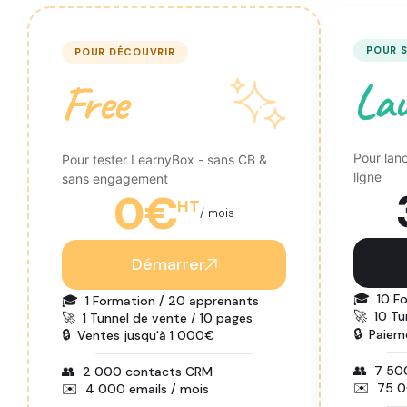
POUR 
POUR DÉCOUVRIR
La
Free
Pour lan
Pour tester LearnyBox - sans CB &
ligne
sans engagement
0
€
HT
/ mois
Démarrer
🎓
10 F
🎓
1 Formation / 20 apprenants
🚀
10 Tu
🚀
1 Tunnel de vente / 10 pages
🔒
Paiem
🔒
Ventes jusqu'à 1 000€
👥
7 50
👥
2 000 contacts CRM
✉️
75 0
✉️
4 000 emails / mois