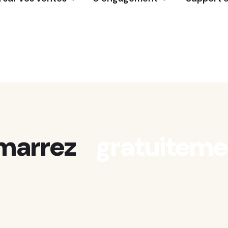
marrez
gratuitem