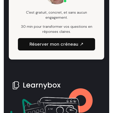
C'est gratuit, concret, et sans aucun
engagement.
30 min pour transformer vos questions en
réponses claires.
Réserver mon créneau
↗