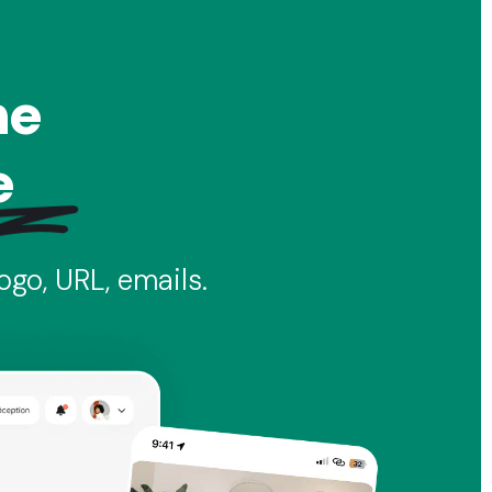
ne
e
ogo, URL, emails.