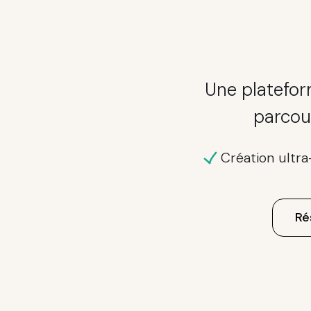
Une platefor
parcou
Création ultr
Ré