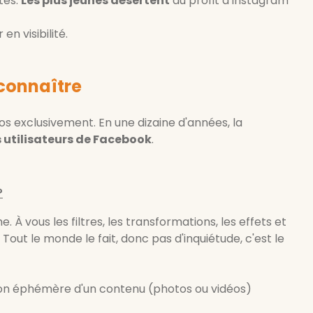
tes.
Les plus jeunes désertent
au profit d'Instagram
n visibilité.
 connaître
tos exclusivement. En une dizaine d'années, la
es utilisateurs de Facebook
.
?
 À vous les filtres, les transformations, les effets et
Tout le monde le fait, donc pas d'inquiétude, c'est le
usion éphémère d'un contenu (photos ou vidéos)