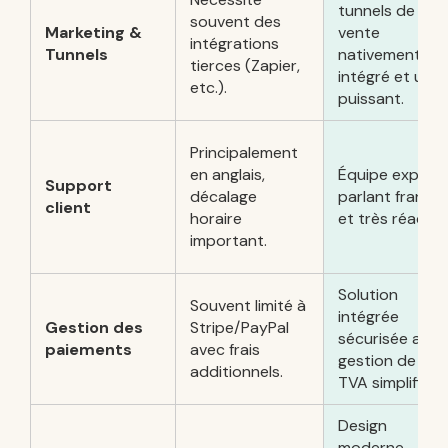
tunnels de
souvent des
Marketing &
vente
intégrations
Tunnels
nativement
tierces (Zapier,
intégré et ultr
etc.).
puissant.
Principalement
en anglais,
Équipe expert
Support
décalage
parlant françai
client
horaire
et très réactiv
important.
Solution
Souvent limité à
intégrée
Gestion des
Stripe/PayPal
sécurisée avec
paiements
avec frais
gestion de la
additionnels.
TVA simplifiée.
Design
moderne,