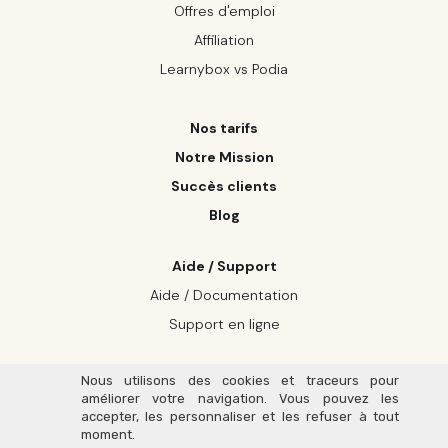
Offres d'emploi
Affiliation
Learnybox vs Podia
Nos tarifs
Notre Mission
Succès clients
Blog
Aide / Support
Aide / Documentation
Support en ligne
Nous utilisons des cookies et traceurs pour
améliorer votre navigation. Vous pouvez les
Un site réalisé avec ❤️ par LearnyBox,
accepter, les personnaliser et les refuser à tout
moment.
votre
plateforme de formation en ligne